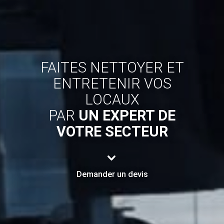
ET
S
E